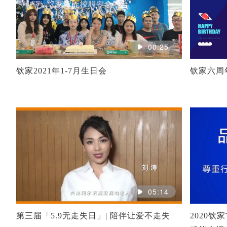
00:25
钦家2021年1-7月生日会
钦家六周
05:14
第三届「5.9无走失日」| 陪伴让爱不走失
2020钦