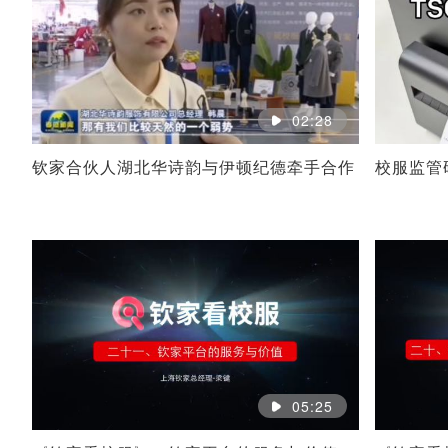
02:28
钦家合伙人湖北华诗韵与伊顿纪德牵手合作
校服监管
05:25